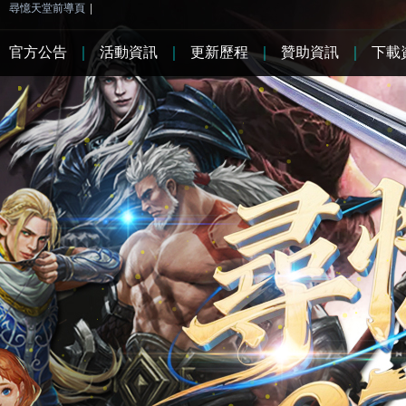
尋憶天堂前導頁
|