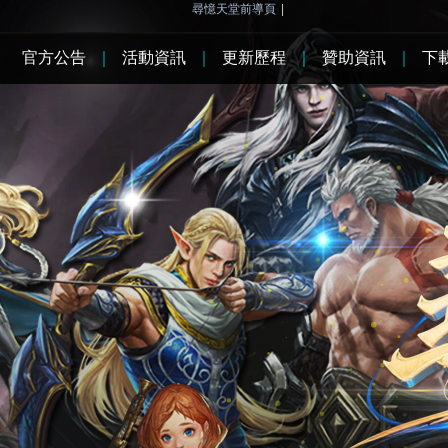
尋憶天堂前導頁
|