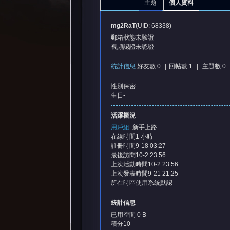
主題
個人資料
mg2RaT
(UID: 68338)
郵箱狀態
未驗證
視頻認證
未認證
統計信息
好友數 0
|
回帖數 1
|
主題數 0
性別
保密
憶
生日
-
活躍概況
用戶組
新手上路
在線時間
1 小時
註冊時間
9-18 03:27
最後訪問
10-2 23:56
上次活動時間
10-2 23:56
上次發表時間
9-21 21:25
所在時區
使用系統默認
天
統計信息
已用空間
0 B
積分
10