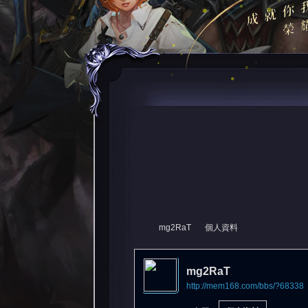
mg2RaT
個人資料
mg2RaT
http://mem168.com/bbs/?68338
尋
›
›