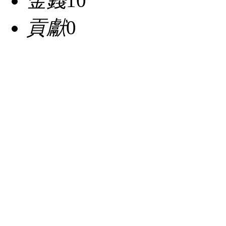
金錢
10
貢獻
0