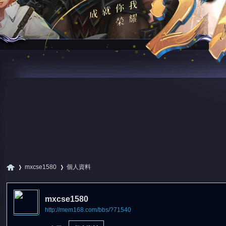
mxcse1580
個人資料
mxcse1580
http://mem168.com/bbs/?71540
尋
›
›