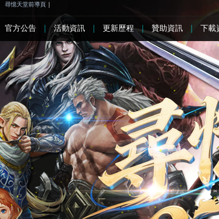
尋憶天堂前導頁
|