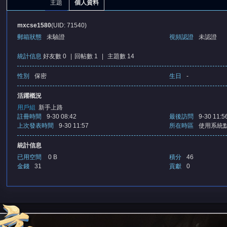
主題
個人資料
mxcse1580
(UID: 71540)
郵箱狀態
未驗證
視頻認證
未認證
統計信息
好友數 0
|
回帖數 1
|
主題數 14
性別
保密
生日
-
憶
活躍概況
用戶組
新手上路
註冊時間
9-30 08:42
最後訪問
9-30 11:5
上次發表時間
9-30 11:57
所在時區
使用系統
統計信息
已用空間
0 B
積分
46
金錢
31
貢獻
0
天