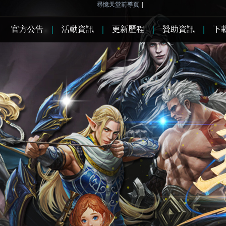
尋憶天堂前導頁
|