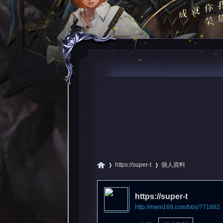
https://super-t
個人資料
https://super-t
http://mem168.com/bbs/?71662
尋
›
›