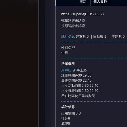
主題
個人資料
https://super-t
(UID: 71662)
郵箱狀態
未驗證
視頻認證
未認證
統計信息
好友數 0
|
回帖數 1
|
主題數 0
性別
保密
憶
生日
-
活躍概況
用戶組
新手上路
註冊時間
9-30 19:56
最後訪問
9-30 22:40
上次活動時間
9-30 22:40
上次發表時間
9-30 22:40
所在時區
使用系統默認
天
統計信息
已用空間
0 B
積分
6
威望
0