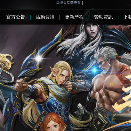
尋憶天堂前導頁
|