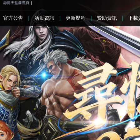
尋憶天堂前導頁
|