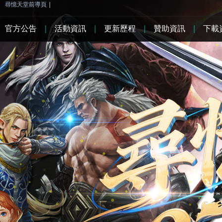
尋憶天堂前導頁
|