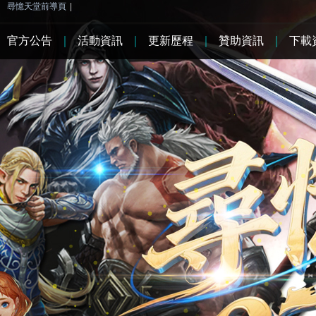
尋憶天堂前導頁
|