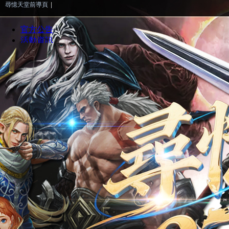
尋憶天堂前導頁
|