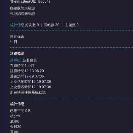
ThelmaSes
(UID: 86654)
郵箱狀態
未驗證
視頻認證
未認證
統計信息
好友數 0
|
回帖數 20
|
主題數 0
性別
保密
憶
生日
-
活躍概況
用戶組
註冊會員
在線時間
4 小時
註冊時間
12-13 06:20
最後訪問
12-19 07:36
上次活動時間
12-19 07:36
上次發表時間
12-19 07:36
所在時區
使用系統默認
天
統計信息
已用空間
0 B
積分
50
威望
0
金錢
30
貢獻
0