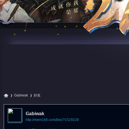
Gabiwak
好友
Gabiwak
http://mem168.com/bbs/?1529228
尋
›
›