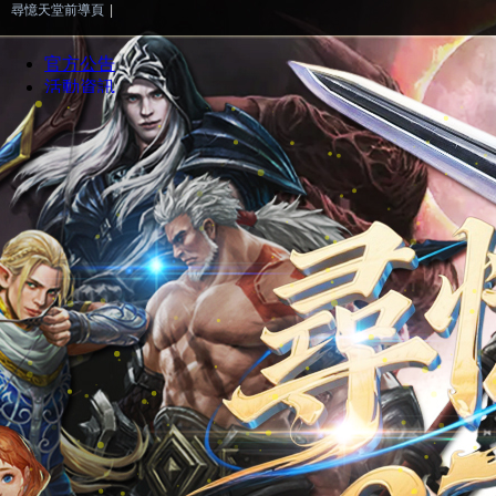
尋憶天堂前導頁
|