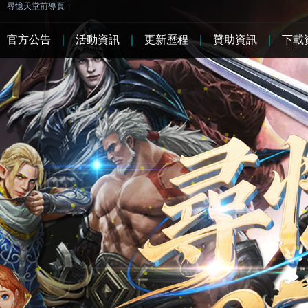
尋憶天堂前導頁
|