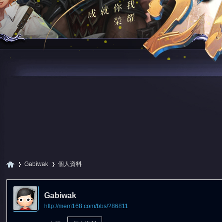
Gabiwak
個人資料
Gabiwak
http://mem168.com/bbs/?86811
尋
›
›