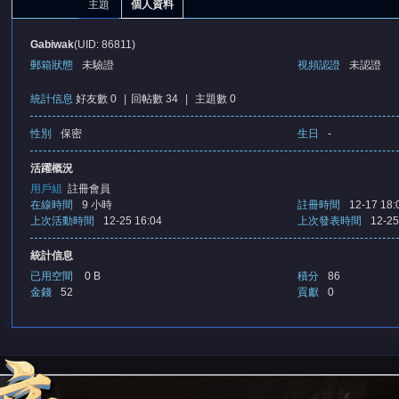
主題
個人資料
Gabiwak
(UID: 86811)
郵箱狀態
未驗證
視頻認證
未認證
統計信息
好友數 0
|
回帖數 34
|
主題數 0
性別
保密
生日
-
憶
活躍概況
用戶組
註冊會員
在線時間
9 小時
註冊時間
12-17 18:
上次活動時間
12-25 16:04
上次發表時間
12-25
統計信息
已用空間
0 B
積分
86
金錢
52
貢獻
0
天