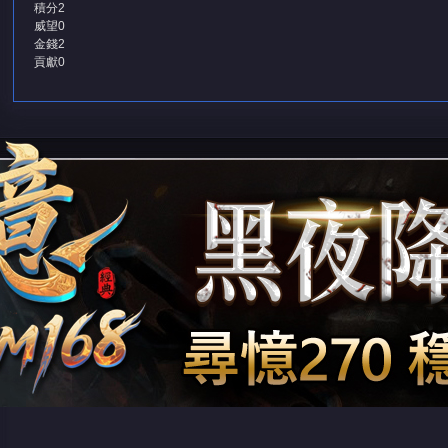
積分
2
威望
0
金錢
2
貢獻
0
堂