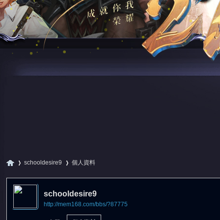
schooldesire9
個人資料
schooldesire9
http://mem168.com/bbs/?87775
尋
›
›