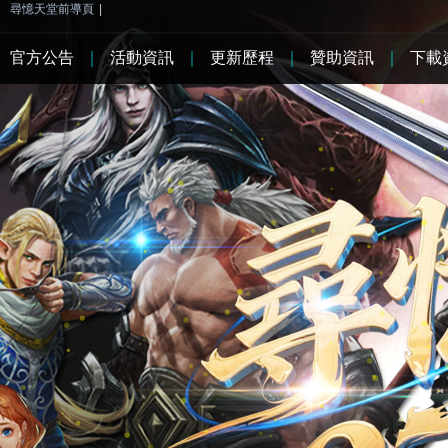
尋憶天堂前導頁
|