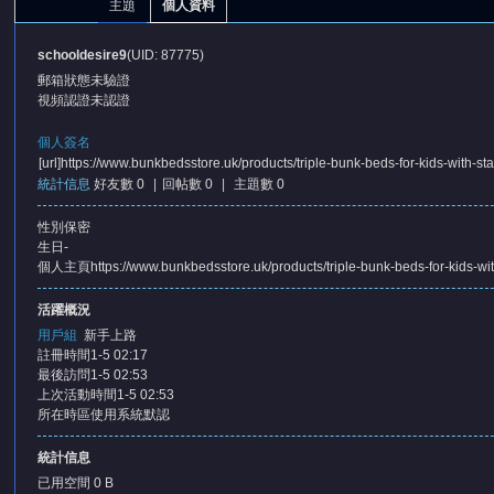
主題
個人資料
schooldesire9
(UID: 87775)
郵箱狀態
未驗證
視頻認證
未認證
個人簽名
[url]https://www.bunkbedsstore.uk/products/triple-bunk-beds-for-kids-with-sta
統計信息
好友數 0
|
回帖數 0
|
主題數 0
憶
性別
保密
生日
-
個人主頁
https://www.bunkbedsstore.uk/products/triple-bunk-beds-for-kids-wit
活躍概況
用戶組
新手上路
註冊時間
1-5 02:17
最後訪問
1-5 02:53
上次活動時間
1-5 02:53
天
所在時區
使用系統默認
統計信息
已用空間
0 B