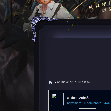
animevein3
個人資料
animevein3
http://mem168.com/bbs/?93444
尋
›
›