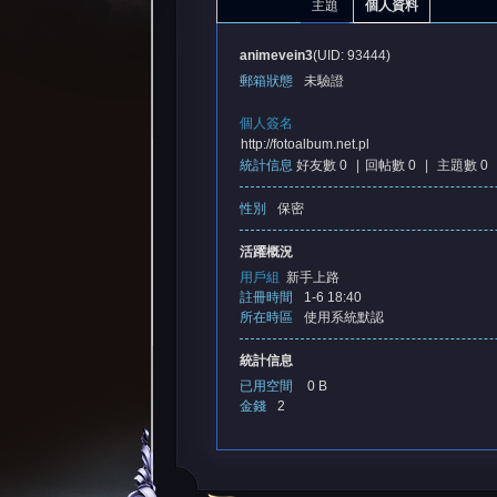
主題
個人資料
animevein3
(UID: 93444)
郵箱狀態
未驗證
個人簽名
http://fotoalbum.net.pl
統計信息
好友數 0
|
回帖數 0
|
主題數 0
憶
性別
保密
活躍概況
用戶組
新手上路
註冊時間
1-6 18:40
所在時區
使用系統默認
統計信息
已用空間
0 B
金錢
2
天