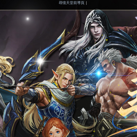
尋憶天堂前導頁
|