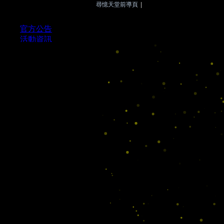
尋憶天堂前導頁
|