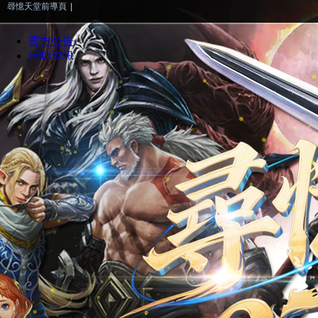
尋憶天堂前導頁
|