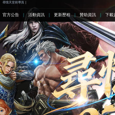
尋憶天堂前導頁
|