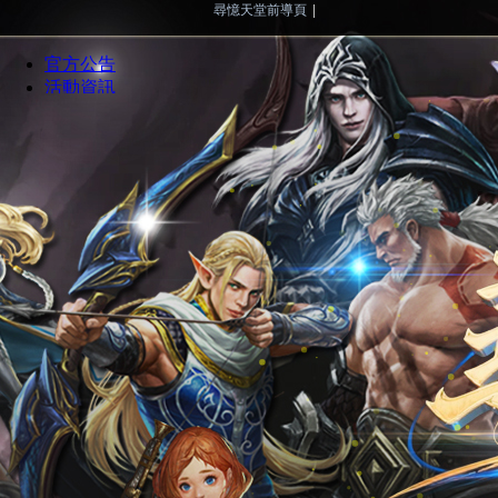
尋憶天堂前導頁
|