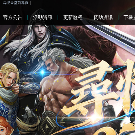
尋憶天堂前導頁
|