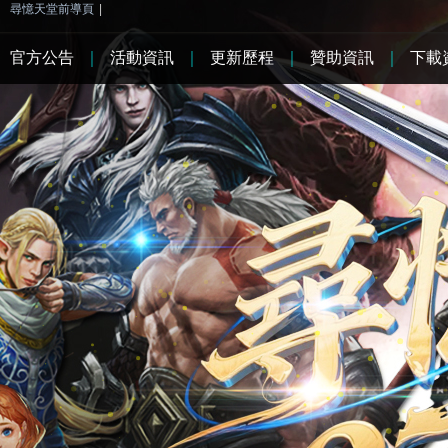
尋憶天堂前導頁
|