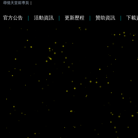
尋憶天堂前導頁
|