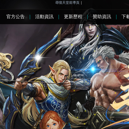
尋憶天堂前導頁
|