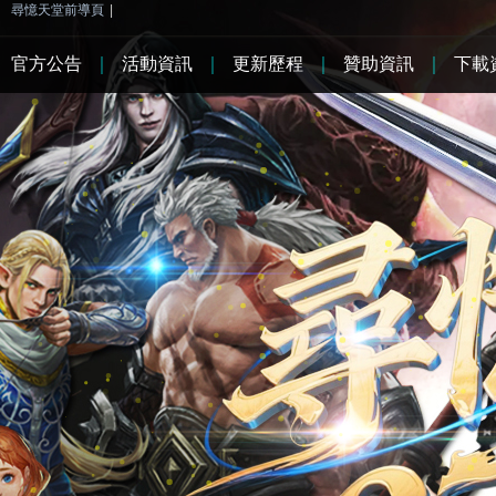
尋憶天堂前導頁
|