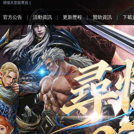
尋憶天堂前導頁
|