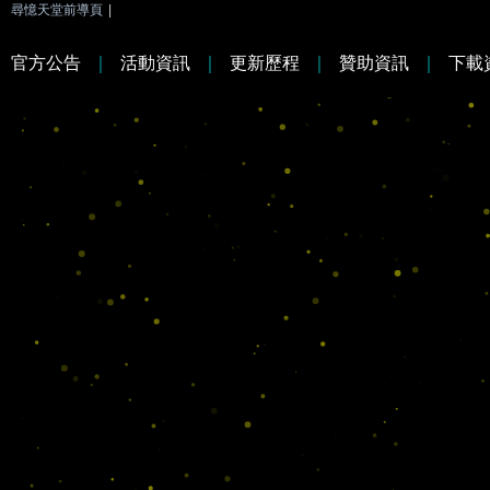
尋憶天堂前導頁
|