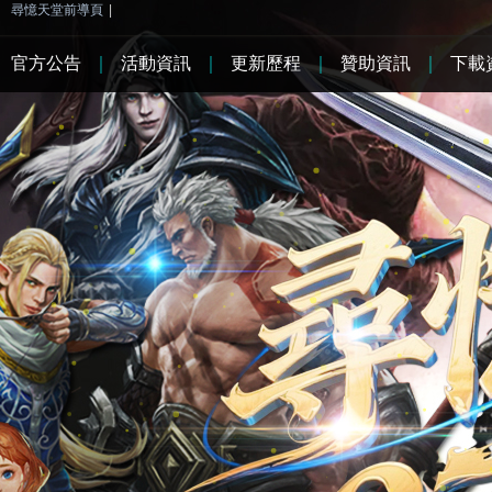
尋憶天堂前導頁
|