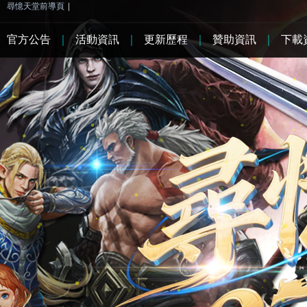
尋憶天堂前導頁
|