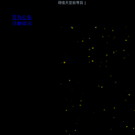
尋憶天堂前導頁
|