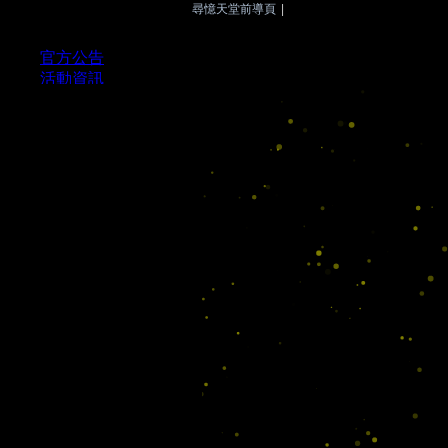
尋憶天堂前導頁
|