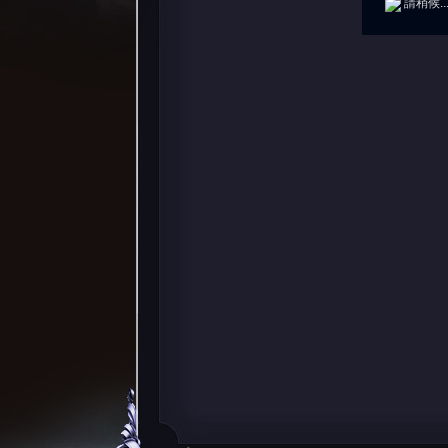
請稍候..