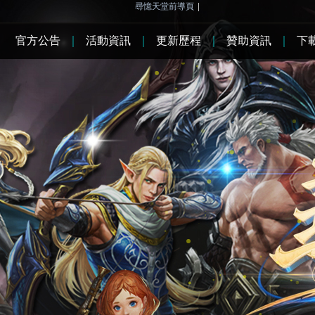
尋憶天堂前導頁
|