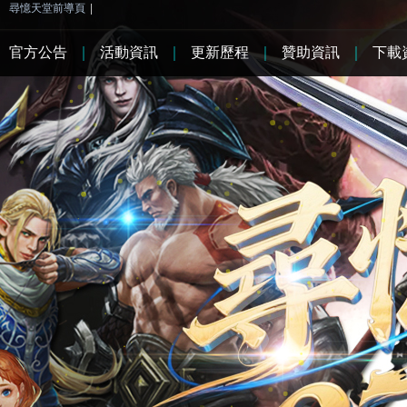
尋憶天堂前導頁
|