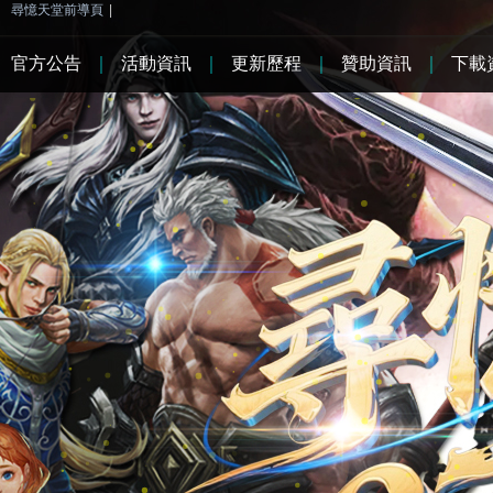
尋憶天堂前導頁
|