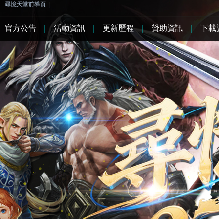
尋憶天堂前導頁
|