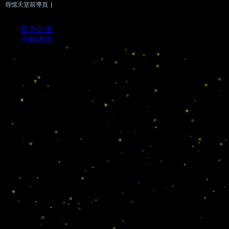
尋憶天堂前導頁
|