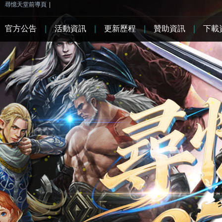
尋憶天堂前導頁
|