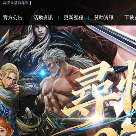
尋憶天堂前導頁
|