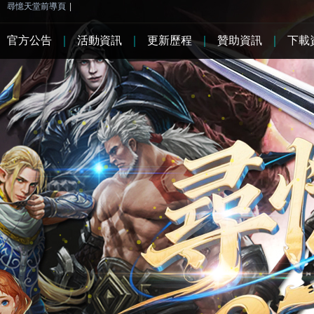
尋憶天堂前導頁
|