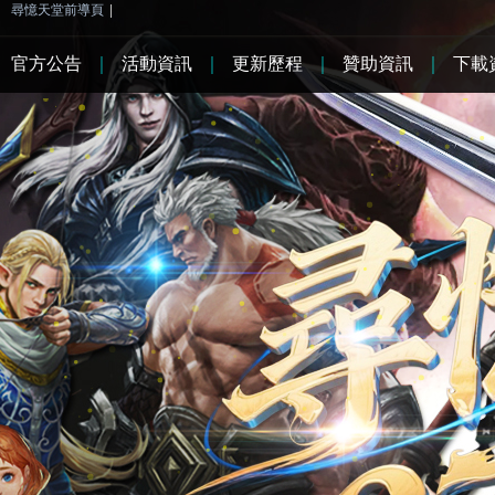
尋憶天堂前導頁
|