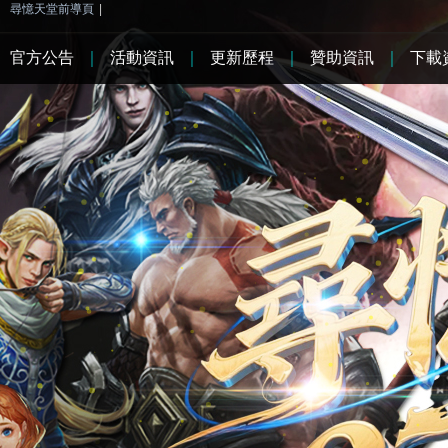
尋憶天堂前導頁
|