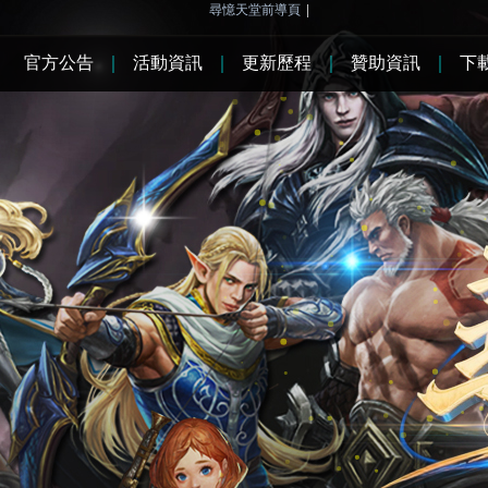
尋憶天堂前導頁
|