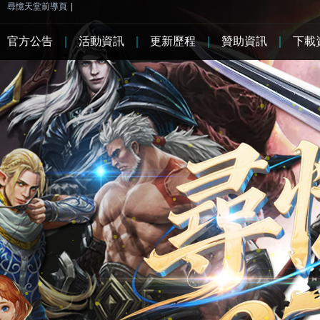
尋憶天堂前導頁
|