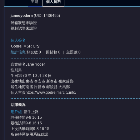
主題
個人資料
janeeyoderrr
(UID: 1436495)
郵箱狀態
未驗證
視頻認證
未認證
個人簽名
Godrej MSR City
統計信息
好友數 0
|
回帖數 0
|
主題數 0
憶
真實姓名
Jane Yoder
性別
男
生日
1976 年 10 月 28 日
出生地
山東省 泰安市 新泰市 岳家莊鄉
居住地
河南省 許昌市 鄢陵縣 大馬鄉
個人主頁
https://www.godrejmsrcity.info/
活躍概況
用戶組
新手上路
天
註冊時間
9-8 16:15
最後訪問
9-8 16:15
上次活動時間
9-8 16:15
所在時區
使用系統默認