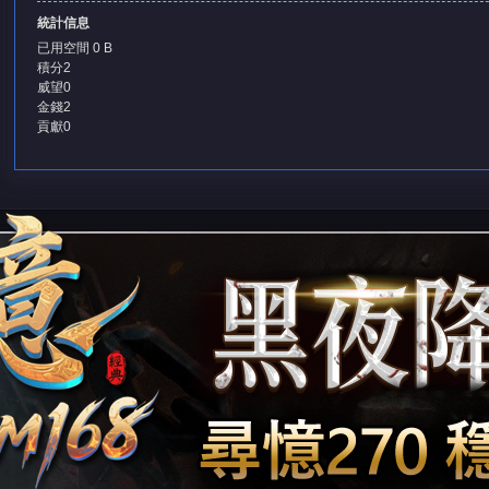
統計信息
已用空間
0 B
積分
2
威望
0
金錢
2
貢獻
0
堂