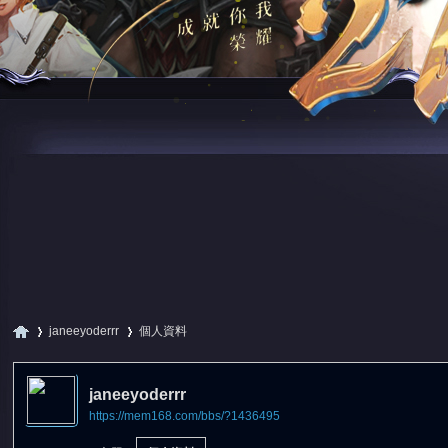
janeeyoderrr
個人資料
janeeyoderrr
https://mem168.com/bbs/?1436495
尋
›
›