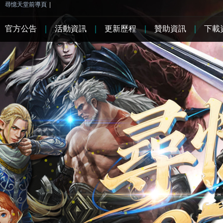
尋憶天堂前導頁
|