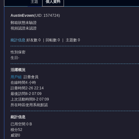
主題
個人資料
AustinEvown
(UID: 1574724)
郵箱狀態
未驗證
視頻認證
未認證
統計信息
好友數 0
|
回帖數 0
|
主題數 0
性別
保密
憶
生日
-
活躍概況
用戶組
註冊會員
在線時間
4 小時
註冊時間
2-26 22:14
最後訪問
8-2 07:09
上次活動時間
8-2 07:09
所在時區
使用系統默認
天
統計信息
已用空間
0 B
積分
52
威望
0