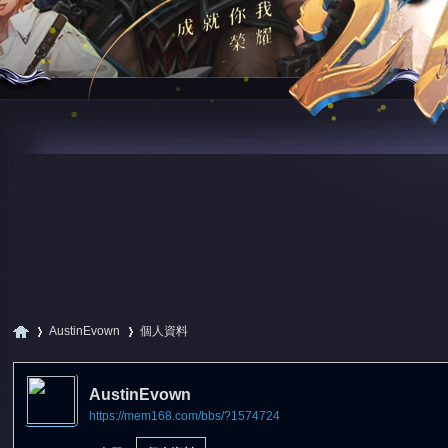
AustinEvown
個人資料
AustinEvown
https://mem168.com/bbs/?1574724
尋
›
›