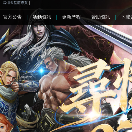
尋憶天堂前導頁
|