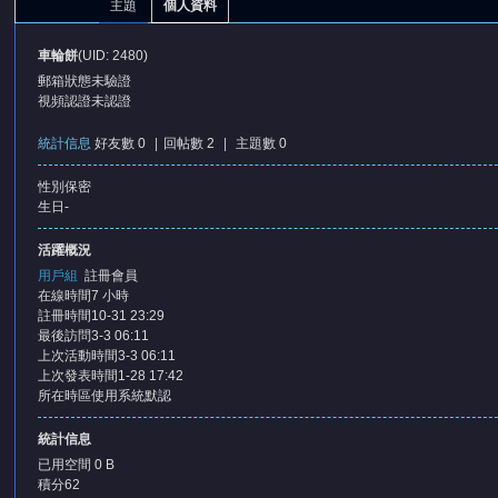
主題
個人資料
車輪餅
(UID: 2480)
郵箱狀態
未驗證
視頻認證
未認證
統計信息
好友數 0
|
回帖數 2
|
主題數 0
性別
保密
憶
生日
-
活躍概況
用戶組
註冊會員
在線時間
7 小時
註冊時間
10-31 23:29
最後訪問
3-3 06:11
上次活動時間
3-3 06:11
上次發表時間
1-28 17:42
所在時區
使用系統默認
天
統計信息
已用空間
0 B
積分
62