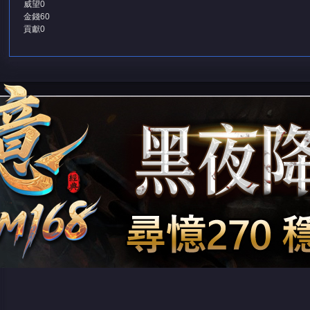
威望
0
金錢
60
貢獻
0
堂