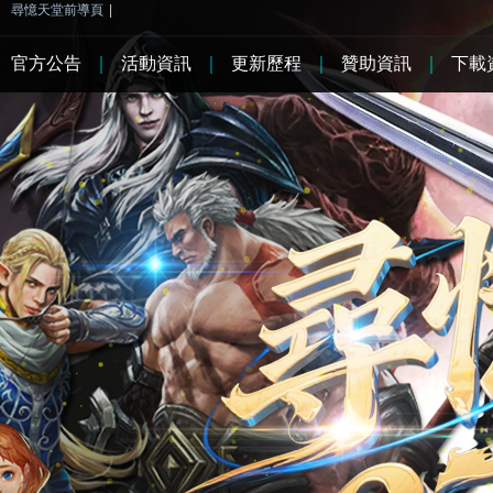
尋憶天堂前導頁
|