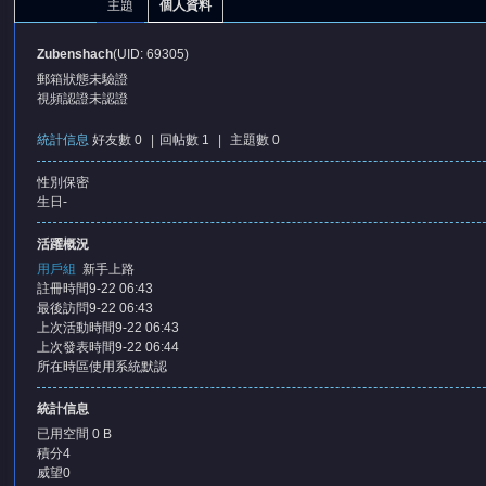
主題
個人資料
Zubenshach
(UID: 69305)
郵箱狀態
未驗證
視頻認證
未認證
統計信息
好友數 0
|
回帖數 1
|
主題數 0
性別
保密
憶
生日
-
活躍概況
用戶組
新手上路
註冊時間
9-22 06:43
最後訪問
9-22 06:43
上次活動時間
9-22 06:43
上次發表時間
9-22 06:44
所在時區
使用系統默認
天
統計信息
已用空間
0 B
積分
4
威望
0