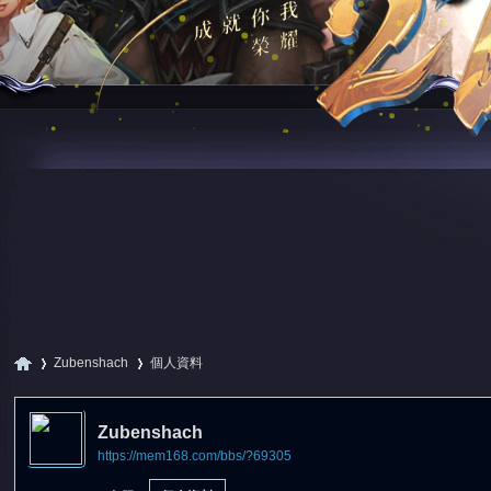
Zubenshach
個人資料
Zubenshach
https://mem168.com/bbs/?69305
尋
›
›