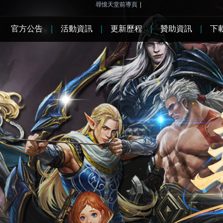
尋憶天堂前導頁
|