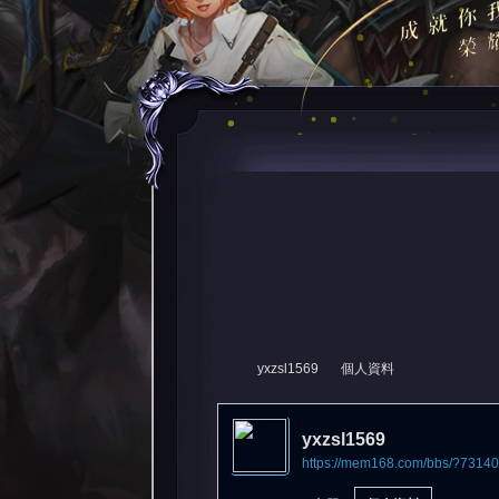
yxzsl1569
個人資料
yxzsl1569
https://mem168.com/bbs/?73140
尋
›
›