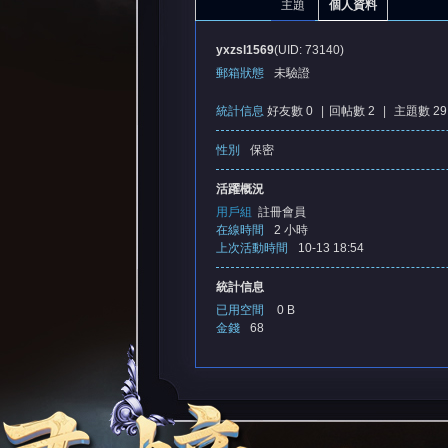
主題
個人資料
yxzsl1569
(UID: 73140)
郵箱狀態
未驗證
統計信息
好友數 0
|
回帖數 2
|
主題數 29
性別
保密
憶
活躍概況
用戶組
註冊會員
在線時間
2 小時
上次活動時間
10-13 18:54
統計信息
已用空間
0 B
金錢
68
天