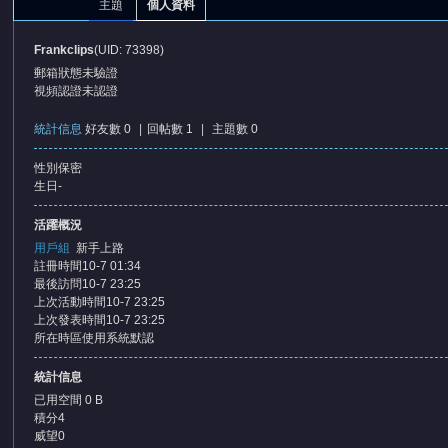
主題
個人資料
Frankclips
(UID: 73398)
郵箱狀態
未驗證
視頻認證
未認證
統計信息
好友數 0
|
回帖數 1
|
主題數 0
性別
保密
憶
生日
-
活躍概況
用戶組
新手上路
註冊時間
10-7 01:34
最後訪問
10-7 23:25
上次活動時間
10-7 23:25
上次發表時間
10-7 23:25
所在時區
使用系統默認
天
統計信息
已用空間
0 B
積分
4
威望
0