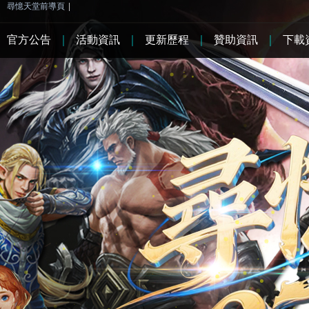
尋憶天堂前導頁
|