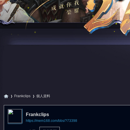
Frankclips
個人資料
Frankclips
https://mem168.com/bbs/?73398
尋
›
›