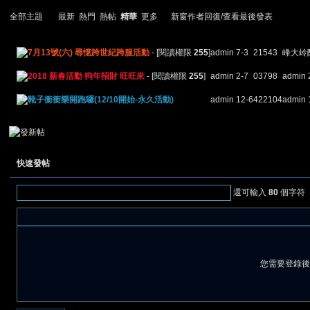
全部主題
最新
熱門
熱帖
精華
更多
新窗
作者
回復/查看
最後發表
7月13號(六) 尋憶跨世紀跨服活動
- [閱讀權限
255
]
admin
7-3
2
1543
峰大岭
2018 新春活動 狗年招財 旺旺來
- [閱讀權限
255
]
admin
2-7
0
3798
admin
靴子衝衝樂開跑囉(12/10開始-永久活動)
admin
12-6
4
22104
admin
憶
快速發帖
還可輸入
80
個字符
天
您需要登錄