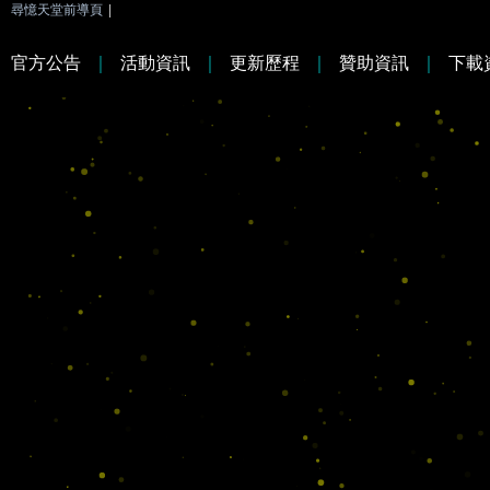
尋憶天堂前導頁
|