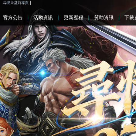
尋憶天堂前導頁
|