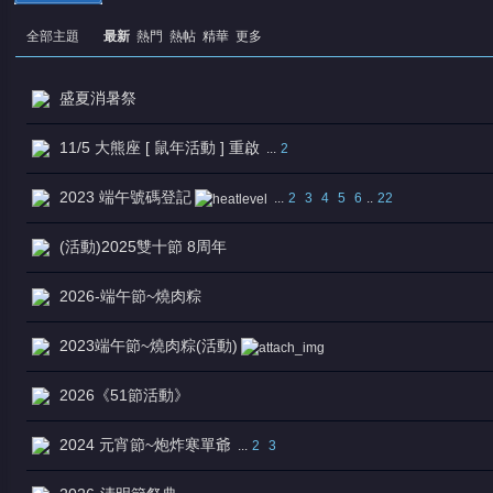
全部主題
最新
熱門
熱帖
精華
更多
盛夏消暑祭
11/5 大熊座 [ 鼠年活動 ] 重啟
...
2
憶
2023 端午號碼登記
...
2
3
4
5
6
..
22
(活動)2025雙十節 8周年
2026-端午節~燒肉粽
2023端午節~燒肉粽(活動)
2026《51節活動》
天
2024 元宵節~炮炸寒單爺
...
2
3