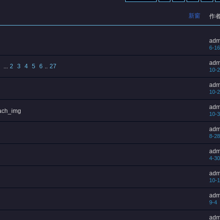
新窗
作
adm
6-16
adm
...
2
3
4
5
6
..
27
10-2
adm
10-2
adm
10-3
adm
8-28
adm
4-30
adm
10-1
adm
9-4
adm