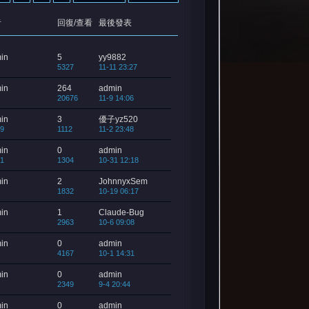
者
回復/查看
最後發表
in
5
yy9882
5327
11-11 23:27
in
264
admin
20676
11-9 14:06
in
3
優子yz520
9
1112
11-2 23:48
in
0
admin
1
1304
10-31 12:18
in
2
JohnnyxSem
1832
10-19 06:17
in
1
Claude-Bug
2963
10-6 09:08
in
0
admin
4167
10-1 14:31
in
0
admin
2349
9-4 20:44
in
0
admin