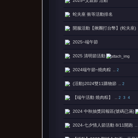
2025~父親節 活動
蛇夫座 衝等活動排名
開服活動【揪團打台幣】(蛇夫座)
堂
2025~端午節
2025 清明節活動
2024端午節~燒肉粽
...
2
(活動)2024雙11購物節
...
2
【端午活動 燒肉粽】
...
2
3
4
2024 中秋抽獎回報區(號碼已滿)
2024-七夕情人節活動 8/11開跑
...