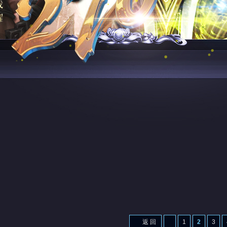
返 回
1
2
3