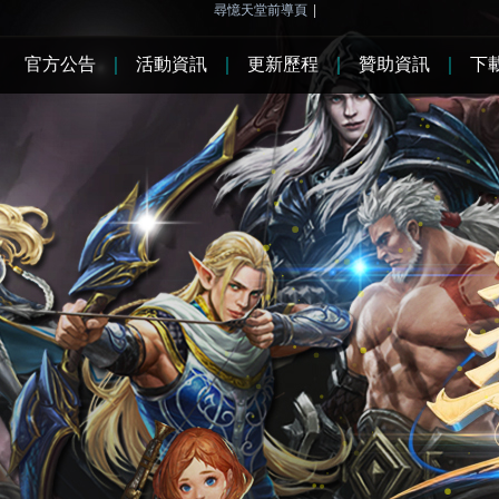
尋憶天堂前導頁
|