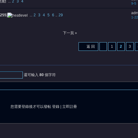
活動
...
2
3
4
9-5
adm
255
]
...
2
3
4
5
6
..
29
1-22
下一頁 »
返 回
1
2
3
還可輸入
80
個字符
您需要登錄後才可以發帖
登錄
|
立即註冊