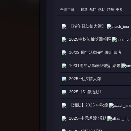
全部主題
最新
熱門
熱帖
精華
更多
【端午贊助抽大禮】
2025中秋節抽獎回報區
憶
10/29 周年活動先行統計參考
10/31周年活動最終統計結果
2025~七夕情人節
2025《51節活動》
【活動】2025 中秋節
天
2025~中元普渡 活動