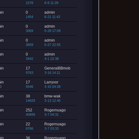
1578
8-8 11:28
in
0
admin
1454
6-21 11:42
in
0
admin
3069
5-29 17:09
in
0
admin
3659
5-27 22:55
in
0
admin
3442
4-1 22:38
in
17
GeneralBBmob
9763
3-16 14:11
in
17
Larryvor
0
5546
3-15 04:38
in
38
bmw-wak
14629
3-13 12:46
in
252
Rogernuago
40899
3-7 04:31
in
22
Rogernuago
8766
3-7 03:33
in
36
Rogernuago