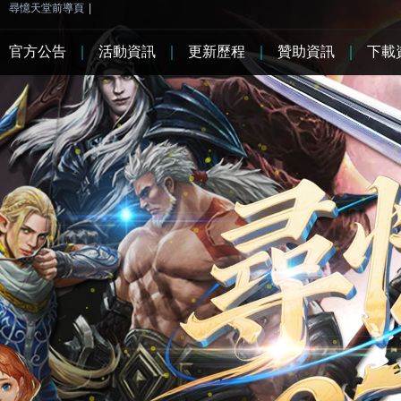
尋憶天堂前導頁
|