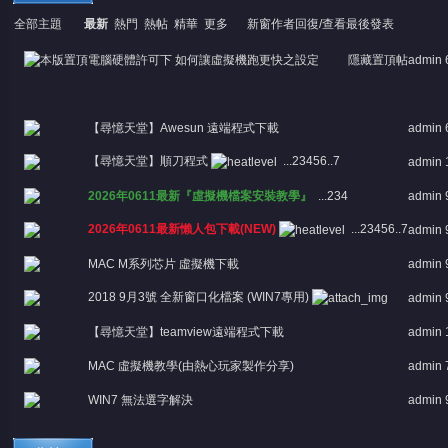
全部主題
最新
熱門
熱帖
精華
更多
新窗
作者
回復/查看
最後發表
電腦硬體許可下 如何讓虛擬機跑更快之設定
隱藏置頂帖
admin
【尋憶天堂】Awesun 遠端程式下載
admin
【尋憶天堂】順刀程式
...
2
3
4
5
6
..
7
admin
憶
2026年0611最新『虛擬機檔案安裝教學』
...
2
3
4
admin
2026年0611最新懶人包下載(NEW)
...
2
3
4
5
6
..
7
admin
MAC M系列芯片 虛擬機下載
admin
2018 9月3號 全新窗口化檔案 (WIN7專用)
admin
【尋憶天堂】teamview遠端程式下載
admin
MAC 虛擬機教學(由熱心玩家製作分享)
admin
天
WIN7 無法選字解決
admin